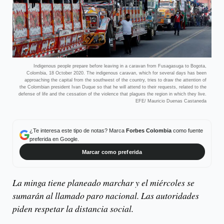
Indigenous people prepare before leaving in a caravan from Fusagasuga to Bogota,
Colombia, 18 October 2020. The indigenous caravan, which for several days has been
approaching the capital from the southwest of the country, tries to draw the attention of
the Colombian president Ivan Duque so that he will attend to their requests, related to the
defense of life and the cessation of the violence that plagues the region in which they live.
EFE/ Mauricio Duenas Castaneda
¿Te interesa este tipo de notas? Marca
Forbes Colombia
como fuente
preferida en Google.
Marcar como preferida
La minga tiene planeado marchar y el miércoles se
sumarán al llamado paro nacional. Las autoridades
piden respetar la distancia social.