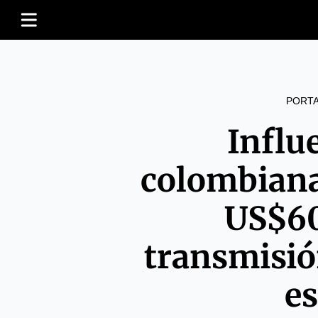
PORT
Influ
colombiana
US$60
transmisió
es