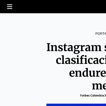
PORT
Instagram s
clasificac
endurec
me
Forbes Colombia S