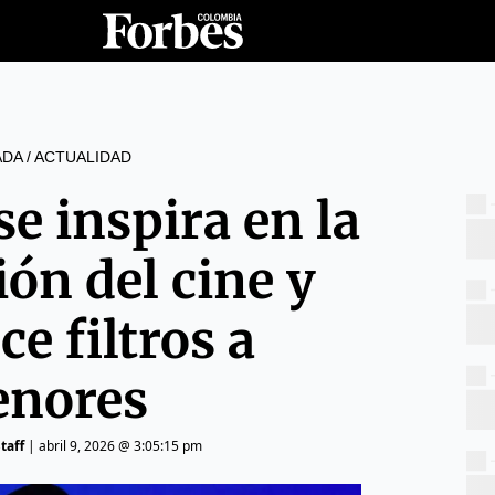
ADA
/
ACTUALIDAD
e inspira en la
ión del cine y
e filtros a
nores
taff
|
abril 9, 2026 @ 3:05:15 pm