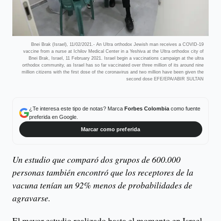
Bnei Brak (Israel), 11/02/2021.- An Ultra orthodox Jewish man receives a COVID-19
vaccine from a nurse at Ichilov Medical Center in a Yeshiva at the Ultra orthodox city of
Bnei Brak, Israel, 11 February 2021. Israel begin a vaccinations campaign at the ultra
orthodox community, as Israel has so far vaccinated over three million of its around nine
million citizens with the first dose of the coronavirus and two million have been given the
second dose EFE/EPA/ABIR SULTAN
¿Te interesa este tipo de notas? Marca
Forbes Colombia
como fuente
preferida en Google.
Marcar como preferida
Un estudio que comparó dos grupos de 600.000
personas también encontró que los receptores de la
vacuna tenían un 92% menos de probabilidades de
agravarse.
El mayor estudio realizado hasta el momento en Israel,