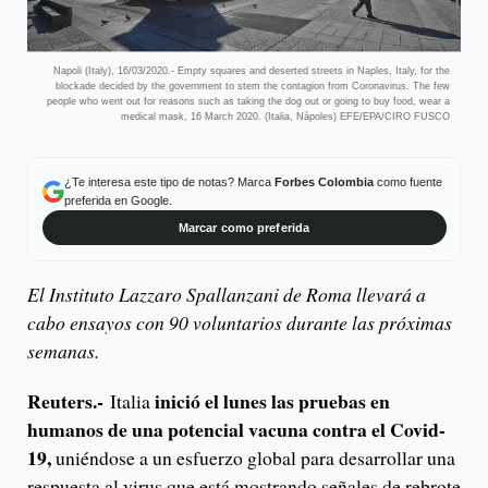
Napoli (Italy), 16/03/2020.- Empty squares and deserted streets in Naples, Italy, for the
blockade decided by the government to stem the contagion from Coronavirus. The few
people who went out for reasons such as taking the dog out or going to buy food, wear a
medical mask, 16 March 2020. (Italia, Nápoles) EFE/EPA/CIRO FUSCO
¿Te interesa este tipo de notas? Marca
Forbes Colombia
como fuente
preferida en Google.
Marcar como preferida
El Instituto Lazzaro Spallanzani de Roma llevará a
cabo ensayos con 90 voluntarios durante las próximas
semanas.
Reuters.-
inició el lunes las pruebas en
Italia
humanos de una potencial vacuna contra el Covid-
19,
uniéndose a un esfuerzo global para desarrollar una
respuesta al virus que está mostrando señales de rebrote