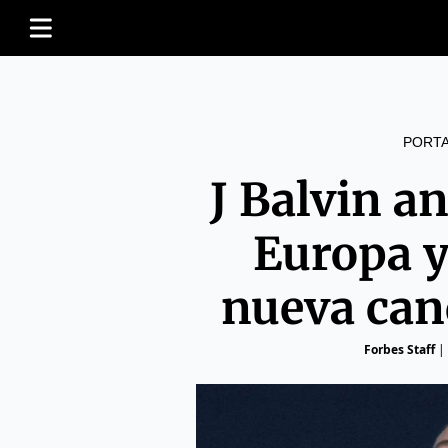
PORT
J Balvin a
Europa y
nueva canc
Forbes Staff
|