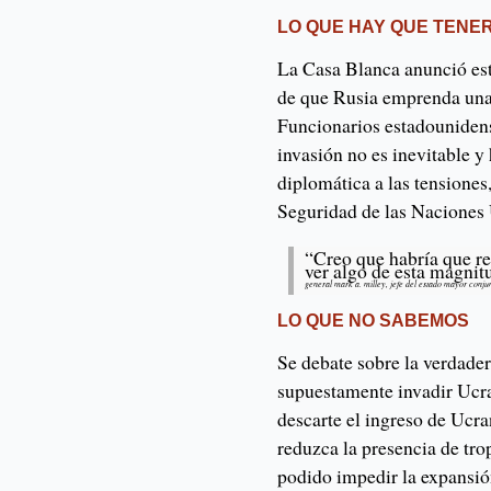
LO QUE HAY QUE TENE
La Casa Blanca anunció est
de que Rusia emprenda una 
Funcionarios estadouniden
invasión no es inevitable y
diplomática a las tensione
Seguridad de las Naciones U
“Creo que habría que re
ver algo de esta magnit
general mark a. milley, jefe del estado mayor conju
LO QUE NO SABEMOS
Se debate sobre la verdade
supuestamente invadir Ucra
descarte el ingreso de Ucra
reduzca la presencia de tr
podido impedir la expansi