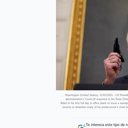
Washington (United States), 21/01/2021.- US Preside
administration's Covid-19 response in the State D
Biden in his first full day in office plans to issue a swe
reverse or refashion many of his predecessor's most h
¿Te interesa este tipo de