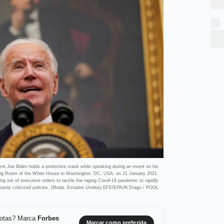
nt Joe Biden holds a protective mask while speaking during an event on his
ining Room of the White House in Washington, DC, USA, on 21 January 2021.
eping set of executive orders to tackle the raging Covid-19 pandemic to rapidly
eavily criticized policies. (Moda, Estados Unidos) EFE/EPA/Al Drago / POOL
 notas? Marca
Forbes
Marcar como preferida