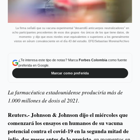
La firma señaló que su vacuna experimental "desarrolló anticuerpos neutralizadores" en
ocho participantes procedentes de esos dos grupos -los únicos de los que tiene datos, de
momento- y dijo que esos niveles eran equivalentes o superiores a los generalmente
vistos en sérum convalesciente en el día 43 del estudio. EFE/Sebastiao Moreira/Archivo
¿Te interesa este tipo de notas? Marca
Forbes Colombia
como fuente
preferida en Google.
Marcar como preferida
La farmacéutica estadounidense produciría más de
1.000 millones de dosis al 2021.
Reuters.-
Johnson & Johnson dijo el miércoles que
comenzará los ensayos en humanos de su vacuna
potencial contra el covid-19 en la segunda mitad de
julio, dos meses antes de lo previsto,
en momentos en