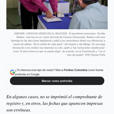
AME3595. CARACAS (VENEZUELA), 06/12/2020.- El presidente venezolano, Nicolás
Maduro, vota hoy en un centro electoral de Caracas (Venezuela). Maduro votó este
domingo en las elecciones legislativas y pidió a los venezolanos dirimir sus diferencias a
través del debate, "de la verdad de cada quien", del respeto y del diálogo. En una larga
declaración a los medios tras depositar su voto, apeló a "las instituciones republicanas"
como "la única forma en que se puede elegir", de acuerdo con la Constitución y "con el
voto del pueblo". EFE/ Rayner Peña
¿Te interesa este tipo de notas? Marca
Forbes Colombia
como fuente
preferida en Google.
Marcar como preferida
En algunos casos, no se imprimió el comprobante de
registro y, en otros, las fechas que aparecen impresas
son erróneas.