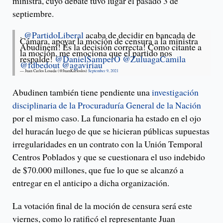
ministra, cuyo debate tuvo lugar el pasado 3 de
septiembre.
.
@PartidoLiberal
acaba de decidir en bancada de
Cámara, apoyar la moción de censura a la ministra
Abudinem! Es la decisión correcta! Como citante a
la moción, me emociona que el partido nos
respalde!
@DanielSamperO
@ZuluagaCamila
@fdbedout
@agaviriau
— Juan Carlos Losada (@JuanKarloslos)
September 9, 2021
Abudinen también tiene pendiente una
investigación
disciplinaria de la Procuraduría General de la Nación
por el mismo caso. La funcionaria ha estado en el ojo
del huracán luego de que se hicieran públicas supuestas
irregularidades en un contrato con la Unión Temporal
Centros Poblados y que se cuestionara el uso indebido
de $70.000 millones, que fue lo que se alcanzó a
entregar en el anticipo a dicha organización.
La votación final de la moción de censura será este
viernes, como lo ratificó el representante Juan