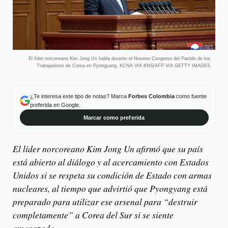
El líder norcoreano Kim Jong Un habla durante el Noveno Congreso del Partido de los
Trabajadores de Corea en Pyongyang. KCNA VIA KNS/AFP VIA GETTY IMAGES
¿Te interesa este tipo de notas? Marca
Forbes Colombia
como fuente
preferida en Google.
Marcar como preferida
El líder norcoreano Kim Jong Un afirmó que su país
está abierto al diálogo y al acercamiento con Estados
Unidos si se respeta su condición de Estado con armas
nucleares, al tiempo que advirtió que Pyongyang está
preparado para utilizar ese arsenal para “destruir
completamente” a Corea del Sur si se siente