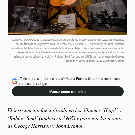
Londres, 05/05/2024.- Desaparecida durante más de medio siglo entre cajas de mudanza
en un ático de la Inglaterra rural, la emblemática Framus Hootenanny de doce cuerdas
acústica de John Lennon, guitarra de la histórica Help!, sale a subasta para batir récords.
Alma de la mítica banda británica en la década de los sesenta, su época dorada, fue
utilizada en los álbumes Help! y Rubber Soul (ambos en 1965) por las manos de George
Harrison y John Lennon. EFE/Guillermo Garrido
¿Te interesa este tipo de notas? Marca
Forbes Colombia
como fuente
preferida en Google.
Marcar como preferida
El instrumento fue utilizado en los álbumes ‘Help!’ y
‘Rubber Soul’ (ambos en 1965) y pasó por las manos
de George Harrison y John Lennon.