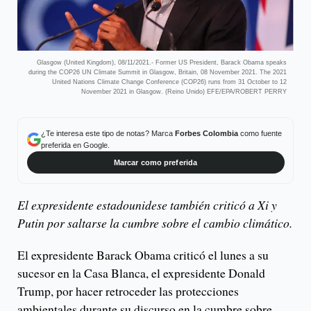
Glasgow (United Kingdom), 08/11/2021.- Former US President, Barack Obama speaks
during the COP26 UN Climate Summit in Glasgow, Britain, 08 November 2021. The 2021
United Nations Climate Change Conference (COP26) runs from 31 October to 12
November 2021 in Glasgow. (Reino Unido) EFE/EPA/ROBERT PERRY
¿Te interesa este tipo de notas? Marca
Forbes Colombia
como fuente
preferida en Google.
Marcar como preferida
El expresidente estadounidese también criticó a Xi y
Putin por saltarse la cumbre sobre el cambio climático.
El expresidente Barack Obama criticó el lunes a su
sucesor en la Casa Blanca, el expresidente Donald
Trump, por hacer retroceder las protecciones
ambientales durante su discurso en la cumbre sobre