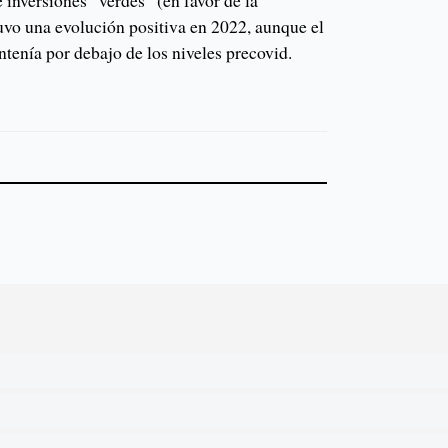
e inversiones “verdes” (en favor de la
uvo una evolución positiva en 2022, aunque el
tenía por debajo de los niveles precovid.