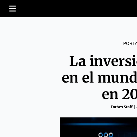
PORT
La invers
en el mun
en 2
Forbes Staff
|