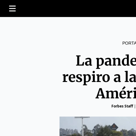
PORT
La pande
respiro a l
Améri
Forbes Staff