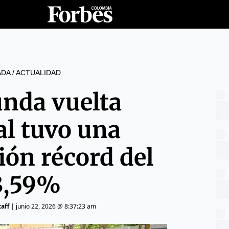
ADA
/
ACTUALIDAD
unda vuelta
al tuvo una
ión récord del
3,59%
aff
|
junio 22, 2026 @ 8:37:23 am