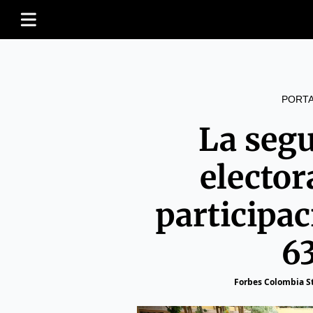
PORT
La seg
elector
participac
6
Forbes Colombia St