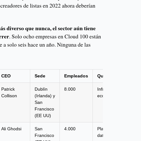
s creadores de listas en 2022 ahora deberían
s diverso que nunca, el sector aún tiene
rrer
. Solo ocho empresas en Cloud 100 están
te a solo seis hace un año. Ninguna de las
CEO
Sede
Empleados
Qué hace
Patrick
Dublín
8.000
Infraestructura
Collison
(Irlanda) y
económica
San
Francisco
(EE UU)
Ali Ghodsi
San
4.000
Plataforma de
Francisco
datos e IA