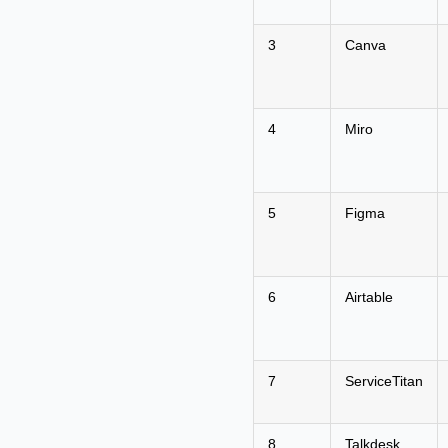
3
Canva
4
Miro
5
Figma
6
Airtable
7
ServiceTitan
8
Talkdesk