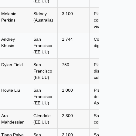
(EE UU)
Melanie
Sídney
3.100
Plataforma de
Perkins
(Australia)
comunicación
visual
Andrey
San
1.744
Colaboración
Khusin
Francisco
digital
(EE UU)
Dylan Field
San
750
Plataforma de
Francisco
diseño
(EE UU)
colaborativo
Howie Liu
San
1.000
Plataforma de
Francisco
desarrollo de
(EE UU)
Aplicaciones
Ara
Glendale
2.300
Software de
Mahdessian
(EE UU)
contratista
Tiago Paiva
San
2.100
Software de