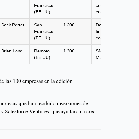
Francisco
centro de
(EE UU)
contactos
Sack Perret
San
1.200
Datos
Francisco
financieros y
(EE UU)
conectividad
Brian Long
Remoto
1.300
SMS
(EE UU)
Marketing
de las 100 empresas en la edición
presas que han recibido inversiones de
y Salesforce Ventures, que ayudaron a crear