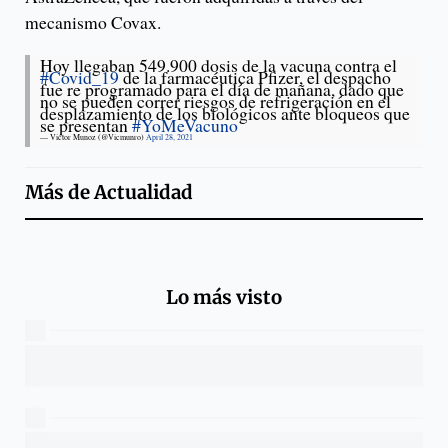
mecanismo Covax.
Hoy llegaban 549.900 dosis de la vacuna contra el
#Covid_19
de la farmacéutica Pfizer, el despacho
fue re programado para el día de mañana, dado que
no se pueden correr riesgos de refrigeración en el
desplazamiento de los biológicos ante bloqueos que
se presentan
#YoMeVacuno
— Victor Munoz (@Vicmunro)
April 28, 2021
Más de
Actualidad
Lo más visto