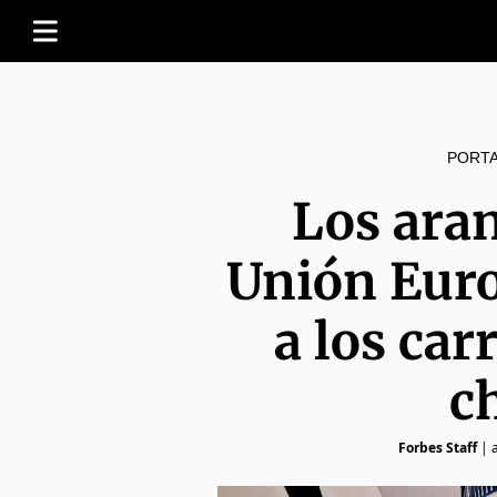
PORT
Los aran
Unión Eur
a los car
c
Forbes Staff
|