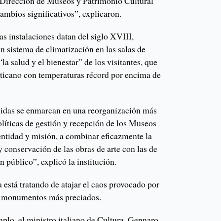
la Dirección de Museos y Patrimonio Cultural
cambios significativos”, explicaron.
s instalaciones datan del siglo XVIII,
un sistema de climatización en las salas de
la salud y el bienestar” de los visitantes, que
aticano con temperaturas récord por encima de
cidas se enmarcan en una reorganización más
olíticas de gestión y recepción de los Museos
entidad y misión, a combinar eficazmente la
 conservación de las obras de arte con las de
n público”, explicó la institución.
está tratando de atajar el caos provocado por
us monumentos más preciados.
plo, el ministro italiano de Cultura, Gennaro