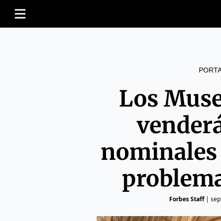
PORT
Los Muse
vender
nominales 
problema
Forbes Staff
|
sep