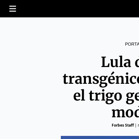
PORT
Lula d
transgénico
el trigo 
mod
Forbes Staff
|