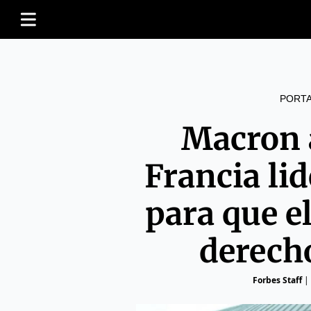
PORT
Macron 
Francia li
para que e
derech
Forbes Staff
|