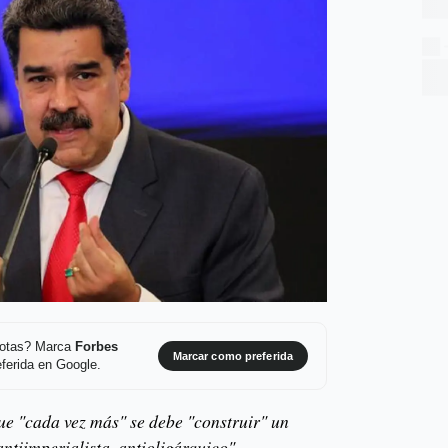
 notas? Marca
Forbes
Marcar como preferida
ferida en Google.
e "cada vez más" se debe "construir" un
antiimperialista, antioligárquico".