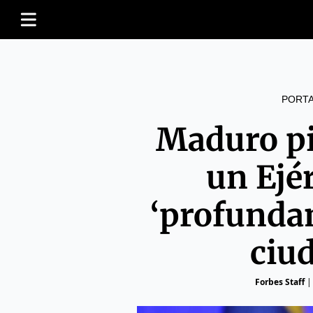
PORT
Maduro pi
un Ejé
‘profunda
ciu
Forbes Staff