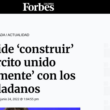
ADA
/
ACTUALIDAD
de ‘construir’
rcito unido
mente’ con los
dadanos
|
junio 24, 2022 @ 1:04:55 pm