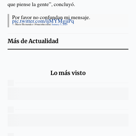
que piense la gente”, concluyó.
Por favor no confundan mi mensaje.
pic.twitter.com/ijMYMgjiPq
— Mario Hernandez (@marioherzam)
January 5, 2020
Más de
Actualidad
Lo más visto