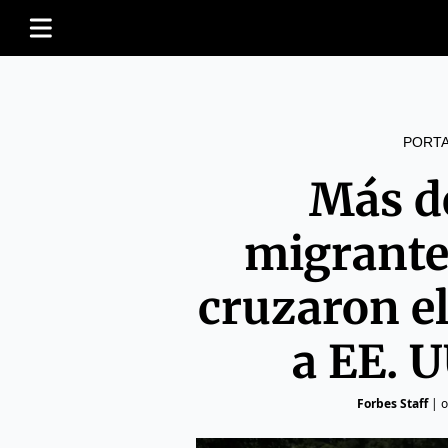
PORT
Más d
migrante
cruzaron e
a EE. U
Forbes Staff
|
o