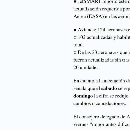
● JetSMART reportó este d
actualización requerida po
Aérea (EASA) en las aerona
● Avianca: 124 aeronaves e
○ 102 actualizadas y habili
total.
○ De las 23 aeronaves que i
fueron actualizadas sin tr
20 unidades.
En cuanto a la afectación d
sábado
señala que el
se re
domingo
la cifra se redujo
cambios o cancelaciones.
El consejero delegado de A
viernes “importantes dificul