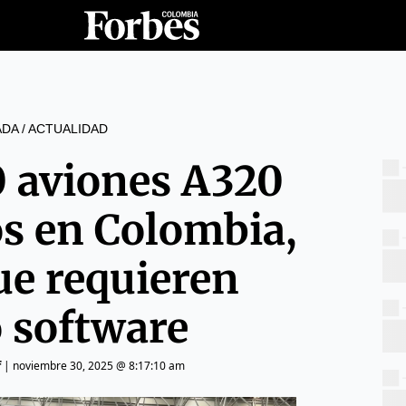
ADA
/
ACTUALIDAD
0 aviones A320
os en Colombia,
ue requieren
 software
f
|
noviembre 30, 2025 @ 8:17:10 am