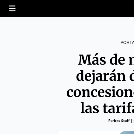
PORT
Más de 
dejarán d
concesion
las tari
Forbes Staff
|