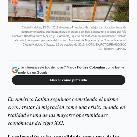
Ciudad Hidalgo, 15 Oct 2019 (Notimex-Francisco Estrada).- La migración ilegal de
centroamericanos, que hasta marzo mantenía un flujo constante a lo largo del Río
Suchiate (frontera entre México y Guatemala), quedó anulada casi en su totalidad, debido
al control de ingreso por parte del Instituto Nacional de Migración y la Guardia Nacional.
Ciudad Hidalgo, Chiapas, 15 de octubre de 2019. NOTIMEX/FOTO/FRANCISCO
ESTRADA/FEM/POL/
¿Te interesa este tipo de notas? Marca
Forbes Colombia
como fuente
preferida en Google.
Marcar como preferida
En América Latina seguimos cometiendo el mismo
error: tratar la migración como una crisis, cuando en
realidad es una de las mayores oportunidades
económicas del siglo XXI.
La migración se ha consolidado como uno de los