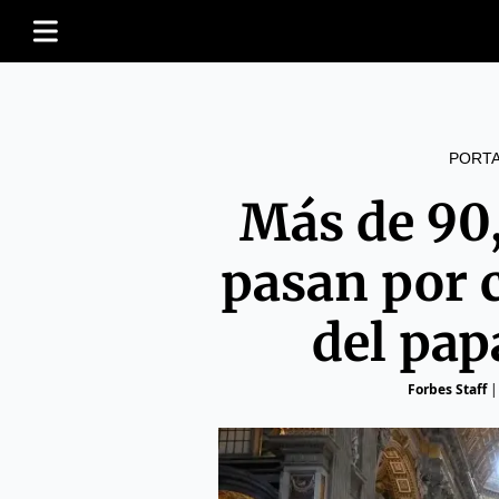
PORT
Más de 90
pasan por c
del pap
Forbes Staff