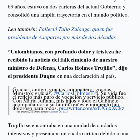
69 años, estuvo en dos carteras del actual Gobierno y
consolidó una amplia trayectoria en el mundo político.
Lea también:
Falleció Tulio Zuloaga, quien fue
presidente de Asopartes por más de dos décadas
“Colombianos, con profundo dolor y tristeza he
recibido la noticia del fallecimiento de nuestro
ministro de Defensa, Carlos Holmes Trujillo”, dijo
el presidente Duque
en una declaración al país.
Gracias, amigo; gracias, compañero; gracias,
Ministro; gracias,
@CarlosHolmesTru
. Su vida fue
el reflejo más puro de vocación y servicio público.
Con María Juliana, mis hijos y todo el Gabinete
acompañamos a su familia en este momento tan
doloroso para todos.
pic.twitter.com/sdUGjxXCkz
— Iván Duque 🇨🇴 (@IvanDuque)
January 26, 2021
Trujillo se encontraba en una unidad de cuidados
intensivos y presentaba un cuadro crítico debido a una