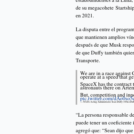
de su megacohete Startshi
en 2021.
La disputa entre el progra
que mantienen amplios víncu
después de que Musk respon
de que Duffy también quie
Transporte.
We are in a race against
operate at a speed that g
SpaceX has the contract 
astronauts there on Artem
But, competition and inn
pic.twitter.com/dAo0so
— NASA Acting Administrator Sean Duffy (@SecD
“La persona responsable d
puede tener un coeficiente 
agregó que: “Sean dijo que