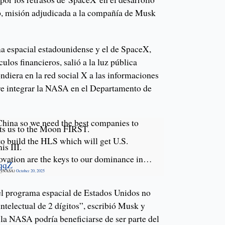
p, misión adjudicada a la compañía de Musk
ma espacial estadounidense y el de SpaceX,
los financieros, salió a la luz pública
diera en la red social X a las informaciones
re integrar la NASA en el Departamento de
 China so we need the best companies to
ets us to the Moon FIRST.
to build the HLS which will get U.S.
is III.
ovation are the keys to our dominance in…
5qqZ
uffyNASA)
October 20, 2025
el programa espacial de Estados Unidos no
intelectual de 2 dígitos”, escribió Musk y
 la NASA podría beneficiarse de ser parte del