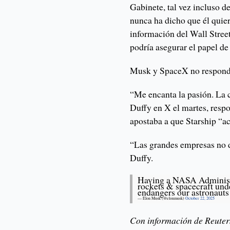
Gabinete, tal vez incluso 
nunca ha dicho que él quier
información del Wall Stree
podría asegurar el papel d
Musk y SpaceX no respondie
“Me encanta la pasión. La
Duffy en X el martes, res
apostaba a que Starship “a
“Las grandes empresas no d
Duffy.
Having a NASA Administ
rockets & spacecraft un
endangers our astronaut
— Elon Musk (@elonmusk)
October 22, 2025
Con información de Reuter