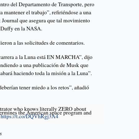
dentro del Departamento de Transporte, pero
a mantener el trabajo”, refiriéndose a una
t Journal que asegura que tal movimiento
e Duffy en la NASA.
ron a las solicitudes de comentarios.
 carrera a la Luna está EN MARCHA”, dijo
pondiendo a una publicación de Musk que
cabará haciendo toda la misión a la Luna”.
eberían tener miedo a los retos”, añadió
rator who knows literally ZERO about
dermines the American space program and
s
https://t.co/DQVhRgj3A4
s