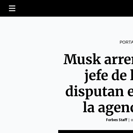
PORT
Musk arre
jefe de
disputan e
la agen
Forbes Staff
|
o