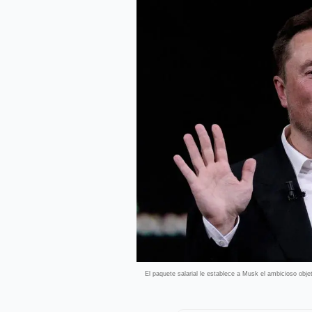
El paquete salarial le establece a Musk el ambicioso objet