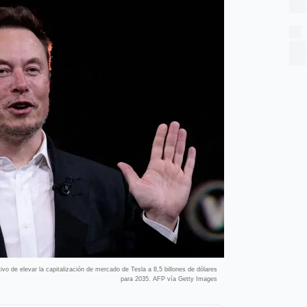
ivo de elevar la capitalización de mercado de Tesla a 8,5 billones de dólares
para 2035. AFP vía Getty Images