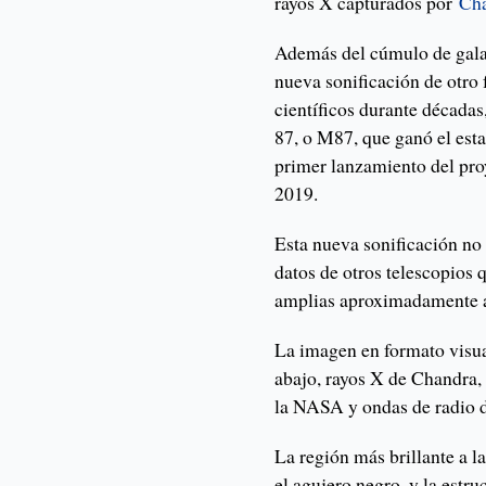
rayos X capturados por
Ch
Además del cúmulo de gala
nueva sonificación de otro
científicos durante década
87, o M87, que ganó el esta
primer lanzamiento del pr
2019.
Esta nueva sonificación no
datos de otros telescopio
amplias aproximadamente 
La imagen en formato visual
abajo, rayos X de Chandra,
la NASA y ondas de radio 
La región más brillante a l
el agujero negro, y la estru