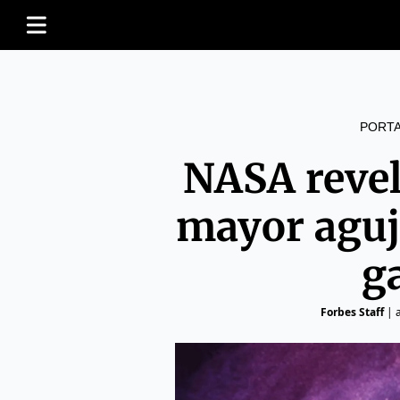
PORT
NASA revel
mayor aguj
g
Forbes Staff
|