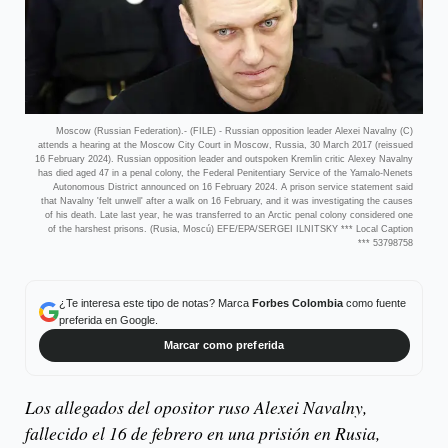
Moscow (Russian Federation).- (FILE) - Russian opposition leader Alexei Navalny (C)
attends a hearing at the Moscow City Court in Moscow, Russia, 30 March 2017 (reissued
16 February 2024). Russian opposition leader and outspoken Kremlin critic Alexey Navalny
has died aged 47 in a penal colony, the Federal Penitentiary Service of the Yamalo-Nenets
Autonomous District announced on 16 February 2024. A prison service statement said
that Navalny 'felt unwell' after a walk on 16 February, and it was investigating the causes
of his death. Late last year, he was transferred to an Arctic penal colony considered one
of the harshest prisons. (Rusia, Moscú) EFE/EPA/SERGEI ILNITSKY *** Local Caption
*** 53798758
¿Te interesa este tipo de notas? Marca
Forbes Colombia
como fuente
preferida en Google.
Marcar como preferida
Los allegados del opositor ruso Alexei Navalny,
fallecido el 16 de febrero en una prisión en Rusia,