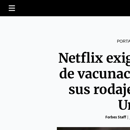
PORT
Netflix exi
de vacunac
sus rodaj
U
Forbes Staff
|