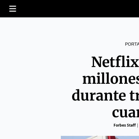
PORT
Netfli
millones
durante t
cua
Forbes Staff