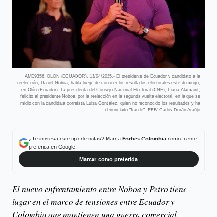
AME9356. OLON (ECUADOR), 13/04/2025.- El presidente de Ecuador y candidato a la
reelección, Daniel Noboa, habla luego de conocer los resultados electorales este domingo,
en Olón (Ecuador). La presidenta del Consejo Nacional Electoral (CNE), Diana Atamaint,
felicitó al presidente Noboa, por la reelección en la segunda vuelta electoral, en la que se
midió con la candidata correísta Luisa González, quien no reconocido los resultados y ha
denunciado "fraude". EFE/ Carlos Durán Araújo
¿Te interesa este tipo de notas? Marca
Forbes Colombia
como fuente
preferida en Google.
Marcar como preferida
El nuevo enfrentamiento entre Noboa y Petro tiene
lugar en el marco de tensiones entre Ecuador y
Colombia que mantienen una guerra comercial.