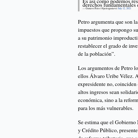
Es así como podemos resta
derechos fundamentales 
— Gustavo Petro (@petrogustavo)
July 12, 2021
Petro argumenta que son la
impuestos que propongo sub
a su patrimonio improduct
restablecer el grado de inv
de la población”.
Los argumentos de Petro los
ellos Álvaro Uribe Vélez. A
expresidente no, coinciden
altos ingresos sean solidari
económica, sino a la refor
para los más vulnerables.
Se estima que el Gobierno 
y Crédito Público, present