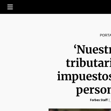
PORT
‘Nuest
tributar
impuestos
person
Forbes Staff
|