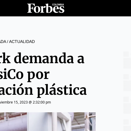
ADA
/
ACTUALIDAD
rk demanda a
siCo por
ción plástica
viembre 15, 2023 @ 2:32:00 pm