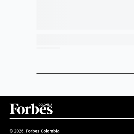
©
2026
,
Forbes Colombia