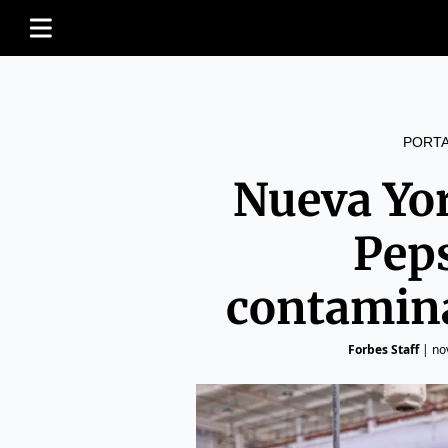
PORT
Nueva Yo
Pep
contamina
Forbes Staff
|
no