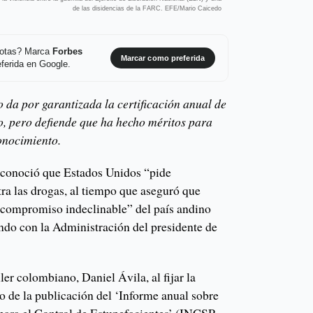
de las disidencias de la FARC. EFE/Mario Caicedo
 notas? Marca
Forbes
Marcar como preferida
ferida en Google.
da por garantizada la certificación anual de
co, pero defiende que ha hecho méritos para
onocimiento.
conoció que Estados Unidos “pide
tra las drogas, al tiempo que aseguró que
“compromiso indeclinable” del país andino
ando con la Administración del presidente de
ler colombiano, Daniel Ávila, al fijar la
o de la publicación del ‘Informe anual sobre
 para el Control de Estupefacientes’ (INCSR,