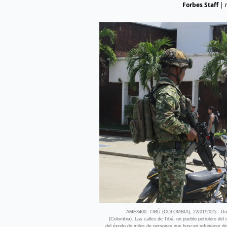
Forbes Staff
|
AME3400. TIBÚ (COLOMBIA), 22/01/2025.- Un sold
(Colombia). Las calles de Tibú, un pueblo petrolero de
del éxodo de miles de personas que buscan refugiarse de la