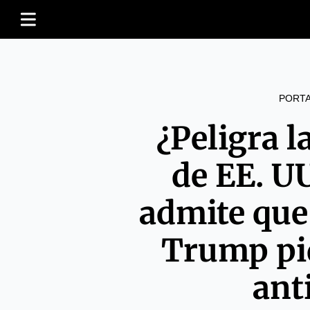
PORT
¿Peligra l
de EE. U
admite que
Trump pi
ant