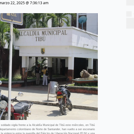
marzo 22, 2025 @ 7:36:13 am
ado vigila frente a la Alcaldía Municipal de Tibú este miércoles, en Tibú
l departamento colombiano de Norte de Santander, han vuelto a ser escenario
 violencia entre la guerrilla del Ejército de Liberación Nacional (ELN) y una