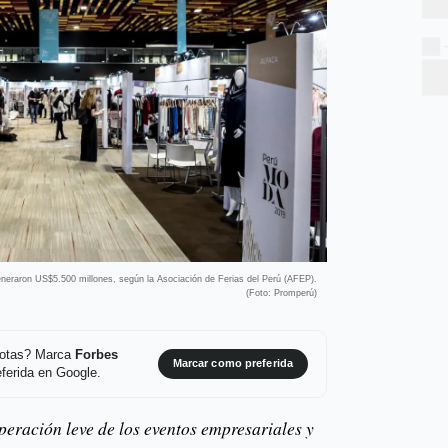
eneraron US$5.500 millones, según la Asociación de Ferias del Perú (AFEP).
(Foto: Promperú)
 notas? Marca
Forbes
Marcar como preferida
ferida en Google.
peración leve de los eventos empresariales y