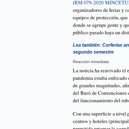
(
RM 079-2020 MINCET
organizadores de ferias y 
equipos de protección, que 
donde se agrupe gente y que
público parado haya un dis
Lea también: Corferias an
segundo semestre
Reacción inmediata
La noticia ha reavivado el 
pandemia estaba enfocado e
de grandes magnitudes, afi
del Buró de Convenciones 
del funcionamiento del rubr
Con una superficie a nivel 
centros y hoteles (principa
permitido retomar la agend