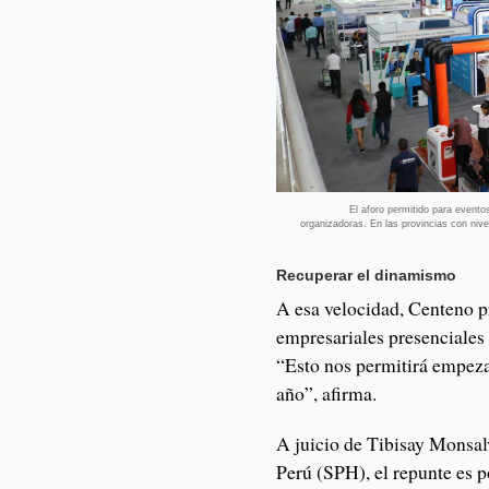
El aforo permitido para evento
organizadoras. En las provincias con nive
Recuperar el dinamismo
A esa velocidad, Centeno pr
empresariales presenciales
“Esto nos permitirá empezar
año”, afirma.
A juicio de Tibisay Monsal
Perú (SPH), el repunte es p