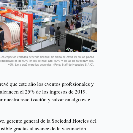
s en espacios cerrados depende del nivel de alerta de covid-19 en las plazas
l moderado es de 60%; en las de nivel alto, 50%; y en las de nivel muy alto,
40%. Lima está entre las segundas. (Foto: Staff de Negocios S.A.C).
evé que este año los eventos profesionales y
 alcancen el 25% de los ingresos de 2019.
 nuestra reactivación y salvar en algo este
ve, gerente general de la Sociedad Hoteles del
osible gracias al avance de la vacunación