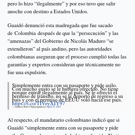
pero lo hizo “ilegalmente” y por eso tuvo que salir
anoche con destino a Estados Unidos.
Guaidó denunció esta madrugada que fue sacado
de Colombia después de que la “persecución” y las
“amenazas” del Gobierno de Nicolás Maduro “se
extendieron” al país andino, pero las autoridades
colombianas aseguran que el proceso cumplió todas las
garantías y expertos consideran que técnicamente no
fue una expulsión.
Simplemente entra con su pasaporte y pide asilo.
Con mucho gusto se le hubiera ofrecido. No tiene
porque entrar ilegalmente al país. Se le ofreció el
permiso de tránsito, no se le deportó de regreso a su
pais y con el permiso de EEUU voló hacia ese pais.
https://t.co/TIVeyXIY97
— Gustavo Petro (@petrogustavo)
April 25, 2023
Al respecto, el mandatario colombiano indicó que si
Guaidó “simplemente entra con su pasaporte y pide