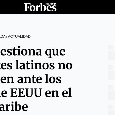
ADA
/
ACTUALIDAD
uestiona que
es latinos no
en ante los
de EEUU en el
aribe