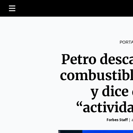
PORT
Petro desc
combustibl
y dice
“activid
Forbes Staff
|