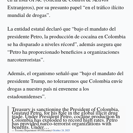
Extranjeros), por su presunto papel “en el tráfico ilícito
mundial de drogas”.
La entidad estatal declaró que “bajo el mandato del
presidente Petro, la producción de cocaína en Colombia
se ha disparado a niveles récord”, además asegura que
“Petro ha proporcionado beneficios a organizaciones
narcoterroristas”.
Además, el organismo señaló que “bajo el mandato del
presidente Trump, no toleraremos que Colombia envíe
drogas a nuestro país ni envenene a los
estadounidenses”.
Treasury is sanctioning the President of Colombia,
Gustavo Petro, for his role in the global illicit drug
trade. Under President Petro, cocaine production in
Colombia has exploded to record high rates. Petro
has provided narco-terrorist organizations with
benefits. Under…
— Treasury Department (@USTreasury)
October 24, 2025