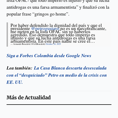
lista OFAC- que todo imperio es injusto y que su lucha
antidrogas es una farsa armamentista” y finalizó con la
popular frase “gringos go home”.
Por haber defendido la dignidad del país y que el
presidente
@petrogustavo
no es un narcotraficante,
me meten en la lista OFAC sin yo haberlos
agredido. Eso demuestra que todo imperio es
injusto y que su lucha antidrogas es una farsa
armamentista. En este país nadie se cree el…
— Armando Benedetti (@AABenedetti)
October 24, 2025
Siga a Forbes Colombia desde Google News
Lea también:
La Casa Blanca descarta desescalada
con el “desquiciado” Petro en medio de la crisis con
EE. UU.
Más de
Actualidad