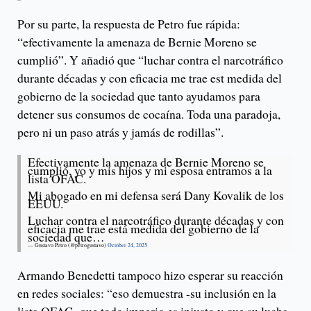
Por su parte, la respuesta de Petro fue rápida:
“efectivamente la amenaza de Bernie Moreno se
cumplió”. Y añadió que “luchar contra el narcotráfico
durante décadas y con eficacia me trae est medida del
gobierno de la sociedad que tanto ayudamos para
detener sus consumos de cocaína. Toda una paradoja,
pero ni un paso atrás y jamás de rodillas”.
Efectivamente la amenaza de Bernie Moreno se
cumplió, yo y mis hijos y mi esposa entramos a la
lista OFAC.
Mi abogado en mi defensa será Dany Kovalik de los
EEUU.
Luchar contra el narcotráfico durante décadas y con
eficacia me trae está medida del gobierno de la
sociedad que…
— Gustavo Petro (@petrogustavo)
October 24, 2025
Armando Benedetti tampoco hizo esperar su reacción
en redes sociales: “eso demuestra -su inclusión en la