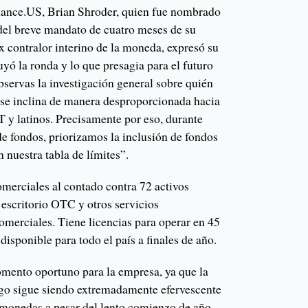
inance.US, Brian Shroder, quien fue nombrado
 del breve mandato de cuatro meses de su
x contralor interino de la moneda, expresó su
yó la ronda y lo que presagia para el futuro
ervas la investigación general sobre quién
, se inclina de manera desproporcionada hacia
 y latinos. Precisamente por eso, durante
de fondos, priorizamos la inclusión de fondos
 nuestra tabla de límites”.
merciales al contado contra 72 activos
 escritorio OTC y otros servicios
omerciales. Tiene licencias para operar en 45
disponible para todo el país a finales de año.
mento oportuno para la empresa, ya que la
esgo sigue siendo extremadamente efervescente
omonedas a pesar del lento comienzo de año