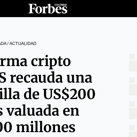
ADA
/
ACTUALIDAD
orma cripto
S recauda una
illa de US$200
s valuada en
00 millones