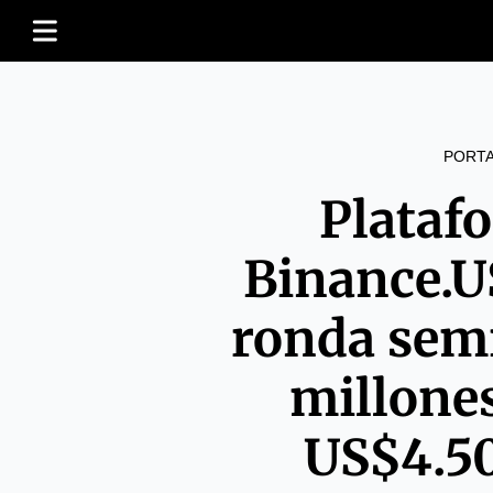
PORT
Plataf
Binance.U
ronda sem
millone
US$4.5