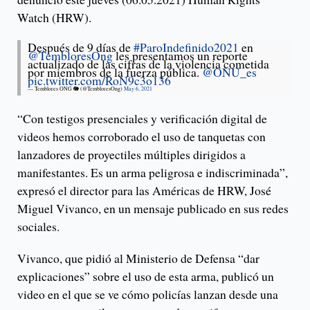
Watch (HRW).
Después de 9 días de
#ParoIndefinido2021
en
@TembloresOng
les presentamos un reporte
actualizado de las cifras de la violencia cometida
por miembros de la fuerza pública.
@ONU_es
pic.twitter.com/RoN9c3o136
— Temblores ONG 🐘 (@TembloresOng)
May 6, 2021
“Con testigos presenciales y verificación digital de
videos hemos corroborado el uso de tanquetas con
lanzadores de proyectiles múltiples dirigidos a
manifestantes. Es un arma peligrosa e indiscriminada”,
expresó el director para las Américas de HRW, José
Miguel Vivanco, en un mensaje publicado en sus redes
sociales.
Vivanco, que pidió al Ministerio de Defensa “dar
explicaciones” sobre el uso de esta arma, publicó un
video en el que se ve cómo policías lanzan desde una