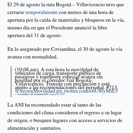
El 29 de agosto la ruta Bogotá – Villavicencio tuvo que
cerrarse
temporalmente
con menos de una hora de
apertura por la caída de materiales y bloqueos en la vía,
mismo día en que el Presidente anunció la libre
apertura del 31 de agosto.
En lo asegurado por Coviandina, el 30 de agosto la vía
avanza con normalidad.
(10:08 am). A esta hora la movilidad de
vehículos de carga, transporte público de
pasajeros y transporte especial avanza sin
novedad por el corredor vial Bogotá-
Villavicencio. Transite con precaución y esté
atento a las recomendaciones del personal. #713.
@SectorMovilidad
pic.twitter.com/e6U8fyMlE5
— Coviandina (@CoviandinaSAS)
August 30, 2023
La ANI ha recomendado estar al tanto de las
condiciones del clima consideren el regreso a su lugar
de origen, o busquen lugares con acceso a servicios de
alimentación y sanitarios.