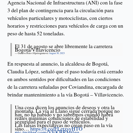
Agencia Nacional de Infraestructura (ANI) con la fase
3 del plan de contingencia para la circulación para
vehículos particulares y motociclistas, con ciertos
horarios y restricciones para vehículos de carga con un
peso de hasta 52 toneladas.
El 31 de agosto se abre libremente la carretera
Bogotá/Villavicencio
— Gustavo Petro (@petrogustavo)
August 30, 2023
En respuesta al anuncio, la alcaldesa de Bogotá,
Claudia López, señaló que el paso todavía está cerrado
en ambos sentidos por dificultades en las condiciones
de la carretera señaladas por Coviandina, encargada de
brindar mantenimiento a la vía Bogotá – Villavicencio.
Una cosa dicen los anuncios de deseos y otra la
montaña. La vía al Llano sigue cerrada porque no
hay, no ha habido y no sabremos cuándo habrá
reales mínimas condiciones de estabilidad y
seguridad para el paso de vehículos.
Las falsas expectativas no crean paso en la vía
sino…
https://t.co/FLetzsvHTO
pic.twitter.com/VEKBRMtlgu