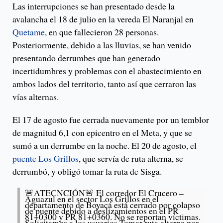
Las interrupciones se han presentado desde la
avalancha el 18 de julio en la vereda El Naranjal en
Quetame
, en que fallecieron 28 personas.
Posteriormente, debido a las lluvias, se han venido
presentando derrumbes que han generado
incertidumbres y problemas con el abastecimiento en
ambos lados del territorio, tanto así que cerraron las
vías alternas.
El 17 de agosto fue cerrada nuevamente por un temblor
de magnitud 6,1 con epicentro en el Meta, y que se
sumó a un derrumbe en la noche. El 20 de agosto, el
puente Los Grillos
, que servía de ruta alterna, se
derrumbó, y obligó tomar la ruta de Sisga.
🚨ATECNCIÓN🚨 El corredor El Crucero –
Aguazul en el sector Los Grillos en el
departamento de Boyacá está cerrado por colapso
de puente debido a deslizamientos en el PR
81+0300 y PR 81+0360. No se reportan víctimas.
Solicitamos a los usuarios Tomar ruta alterna por