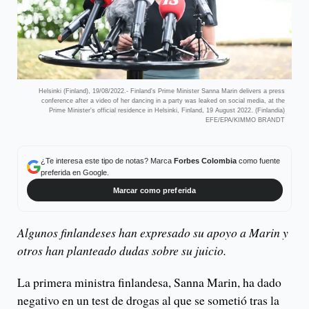
Helsinki (Finland), 19/08/2022.- Finland's Prime Minister Sanna Marin delivers a press
conference after a video of her dancing in a party was leaked on social media, at the
Prime Minister's official residence in Helsinki, Finland, 19 August 2022. (Finlandia)
EFE/EPA/KIMMO BRANDT
¿Te interesa este tipo de notas? Marca
Forbes Colombia
como fuente
preferida en Google.
Marcar como preferida
Algunos finlandeses han expresado su apoyo a Marin y
otros han planteado dudas sobre su juicio.
La primera ministra finlandesa, Sanna Marin, ha dado
negativo en un test de drogas al que se sometió tras la