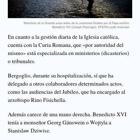
Miembros de la Guardia suiza antes de la ceremonia fúnebre por el Papa emérito
Benedicto XVI (Joseph Ratzinger). EFE/Riccardo Antimiani
En cuanto a la gestión diaria de la Iglesia católica,
cuenta con la Curia Romana, que «por autoridad del
mismo» está especializada en ministerios (dicasterios)
o tribunales.
Bergoglio, durante su hospitalización, sí que ha
delegado a otros colaboradores determinados actos,
como las audiencias del Jubileo, que ha encargado al
arzobispo Rino Fisichella.
Además carece de una mano derecha. Benedicto XVI
tenía a monseñor Georg Gänswein o Wojtyla a
Stanislaw Dziwisz.