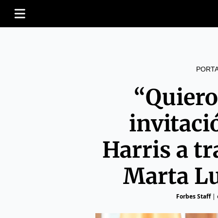
PORT
“Quiero
invitac
Harris a tr
Marta L
Forbes Staff
|